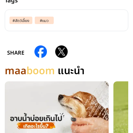
Tags
#
สัตว์เลี้ยง
#
แมว
SHARE
maa
boom
แนะนำ