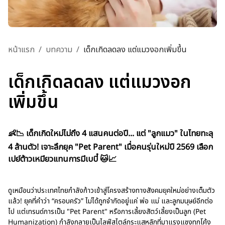
หน้าแรก
/
บทความ
/
เด็กเกิดลดลง แต่แมวงอกเพิ่มขึ้น
เด็กเกิดลดลง แต่แมวงอก
เพิ่มขึ้น
👶📉 เด็กเกิดใหม่ไม่ถึง 4 แสนคนต่อปี... แต่ "ลูกแมว" ในไทยทะลุ
4 ล้านตัว! เจาะลึกยุค "Pet Parent" เมื่อคนรุ่นใหม่ปี 2569 เลือก
เปย์ต้าวเหมียวแทนการมีเบบี๋ 🐱📈
ดูเหมือนว่าประเทศไทยกำลังก้าวเข้าสู่โครงสร้างทางสังคมยุคใหม่อย่างเต็มตัว
แล้ว! ยุคที่คำว่า “ครอบครัว” ไม่ได้ถูกจำกัดอยู่แค่ พ่อ แม่ และลูกมนุษย์อีกต่อ
ไป แต่เทรนด์การเป็น "Pet Parent" หรือการเลี้ยงสัตว์เลี้ยงเป็นลูก (Pet
Humanization) กำลังกลายเป็นไลฟ์สไตล์กระแสหลักที่มาแรงแซงทุกโค้ง