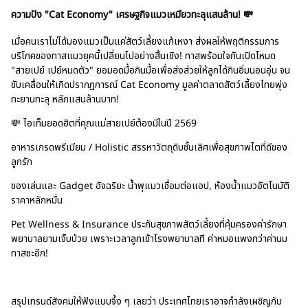
ความปัง "Cat Economy" เศรษฐกิจแมวเหมียวทะลุแสนล้าน! 💸
เมื่อคนเราไม่ได้มองแมวเป็นแค่สัตว์เลี้ยงแก้เหงา ส่งผลให้พฤติกรรมการ
บริโภคของทาสแมวยุคนี้เปลี่ยนไปอย่างสิ้นเชิง! ทาสพร้อมใจกันเปิดโหมด
"สายเปย์ เปย์หมดตัว" ยอมอดมื้อกินมื้อเพื่อส่งส่วยให้ลูกได้กินอิ่มนอนอุ่น จน
ขับเคลื่อนให้เกิดปรากฏการณ์ Cat Economy มูลค่าตลาดสัตว์เลี้ยงไทยพุ่ง
ทะยานทะลุ หลักแสนล้านบาท!
💸 ไอเท็มยอดฮิตที่คุณแม่สายเปย์ต้องมีในปี 2569
อาหารเกรดพรีเมียม / Holistic สรรหาวัตถุดิบชั้นเลิศเพื่อสุขภาพไตที่ดีของ
ลูกรัก
ของเล่นและ Gadget อัจฉริยะ น้ำพุแมวเชื่อมต่อแอป, ห้องน้ำแมวอัตโนมัติ
ราคาหลักหมื่น
Pet Wellness & Insurance ประกันสุขภาพสัตว์เลี้ยงที่คุ้มครองค่ารักษา
พยาบาลยามเจ็บป่วย เพราะเวลาลูกเข้าโรงพยาบาลที ค่าหมอแพงกว่าค่านม
ทาสซะอีก!
สรุปเทรนด์สังคมให้ฟังแบบจึ้ง ๆ เลยว่า ประเทศไทยเราอาจกำลังเผชิญกับ