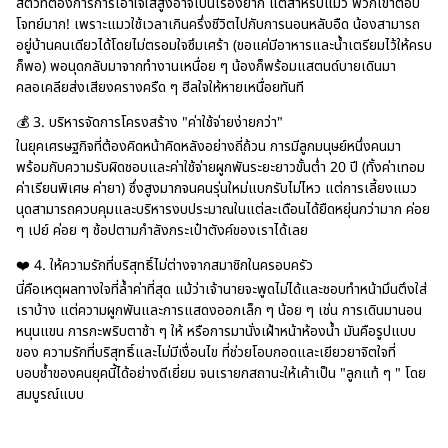
สัตว์ที่ต้องการการเอาใจใส่สูงอาจเป็นเรื่องยาก แต่สำหรับแมว พวกเขาตอบ
โจทย์มาก! เพราะแมวใช้เวลาเกินครึ่งชีวิตไปกับการนอนหลับอืด น้องสามารถ
อยู่บ้านคนเดียวได้โดยไม่ตรอมใจซึมเศร้า (ขอแค่มีอาหารและน้ำเตรียมไว้ให้ครบ
ก็พอ) พอนุดกลับมาจากทำงานเหนื่อย ๆ น้องก็พร้อมแสตนด์บายเดินมา
คลอเคลียส่งเสียงครางครืด ๆ ฮีลใจให้หายเหนื่อยทันที
💰 3. บริหารจัดการโครงสร้าง "ค่าใช้จ่ายง่ายกว่า"
ในยุคเศรษฐกิจที่ต้องคิดหน้าคิดหลังอย่างถี่ถ้วน การมีลูกมนุษย์หนึ่งคนมา
พร้อมกับความรับผิดชอบและค่าใช้จ่ายผูกพันระยะยาวขั้นต่ำ 20 ปี (ทั้งค่าเทอม
ค่าเรียนพิเศษ ค่ายา) ซึ่งสูงมากจนคนรุ่นใหม่แบกรับไม่ไหว แต่การเลี้ยงแมว
นุดสามารถควบคุมและบริหารงบประมาณในแต่ละเดือนได้ยืดหยุ่นกว่ามาก ค่อย
ๆ เปย์ ค่อย ๆ ช้อปตามกำลังกระเป๋าตังค์ของเราได้เลย
❤️ 4. ให้ความรักที่บริสุทธิ์ไม่ต่างจากสมาชิกในครอบครัว
นี่คือเหตุผลทางใจที่ล้ำค่าที่สุด แม้ว่าเจ้านายจะพูดไม่ได้และชอบทำหน้ามึนตึงใส่
เราบ้าง แต่ความผูกพันและการแสดงออกเล็ก ๆ น้อย ๆ เช่น การเดินมานอน
หนุนแขน การกะพริบตาช้า ๆ ให้ หรือการมานั่งเฝ้าหน้าห้องน้ำ มันคือรูปแบบ
ของ ความรักที่บริสุทธิ์และไม่มีเงื่อนไข ที่ช่วยโอบกอดและเยียวยาจิตใจที่
บอบช้ำของคนยุคนี้ได้อย่างดีเยี่ยม จนเรายกสถานะให้เค้าเป็น "ลูกแท้ ๆ " โดย
สมบูรณ์แบบ