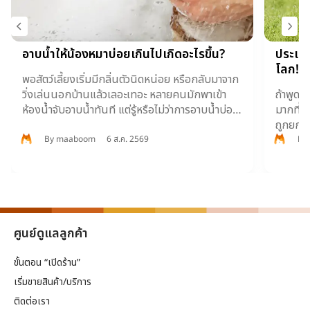
อาบน้ำให้น้องหมาบ่อยเกินไปเกิดอะไรขึ้น?
ประเทศ
โลก!
พอสัตว์เลี้ยงเริ่มมีกลิ่นตัวนิดหน่อย หรือกลับมาจาก
วิ่งเล่นนอกบ้านแล้วเลอะเทอะ หลายคนมักพาเข้า
ถ้าพูดถ
ห้องน้ำจับอาบน้ำทันที แต่รู้หรือไม่ว่าการอาบน้ำบ่อย
มากที่ส
เกินไปส่งผลเสียต่อสุขภาพผิวหนังและเส้นขน
ถูกยกให
มากกว่าที่คิด!
สัตว์เข้
By
maaboom
6 ส.ค. 2569
By
ศูนย์ดูแลลูกค้า
ขั้นตอน “เปิดร้าน”
เริ่มขายสินค้า/บริการ
ติดต่อเรา