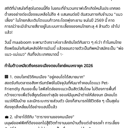
สถิติที่น่าสนใจที่สุดในตอนนี้คือ ในขณะที่จำนวนกราฟเด็กเกิดใหม่ในประเทศลด
ต่ำลงอย่างต่อเนื่องจนเหลือไม่ถึง 4 แสนคนต่อปี ดันสวนทางกับจำนวน "แมว
เลี้ยง" ในไทยกลับเติบโตแบบก้าวกระโดดพุ่งทะยาน จนในปี 2569 นี้ คาด
การณ์ว่าจะมีเจ้านายสี่ขาอยู่ในระบบการเลี้ยงของคนไทยทะลุ 4 ล้านตัว เข้าไป
แล้ว!
วันนี้ maaboom จะพามาวิเคราะห์เจาะลึกอินไซต์กันยาว ๆ ค่ะว่า ทำไมคนไทย
ถึงพร้อมใจกันหันหลังให้การมีเบบี๋ แล้วยอมถวายตัวเป็นทัพหน้าสมัครเป็น "พ่อ
แมว-แม่แมว" กันทั้งประเทศขนาดนี้ ✨
ทำไมต้าวเหมียวถึงครองเมืองตอบโจทย์คนเหงายุค 2026
🏢 1. ตอบโจทย์วิถีคนเมือง "อยู่คอนโดได้สบายมาก"
สอดรับกับตลาดอสังหาริมทรัพย์ในปัจจุบันที่หันมาทำคอนโดแนว Pet-
Friendly กันเยอะขึ้น ไลฟ์สไตล์ของแมวเป็นสัตว์สันโดษ ไม่ต้องการพื้นที่
กว้างขวางเพื่อวิ่งสี่คูณร้อยเท่าสุนัข ขอแค่มีมุมหน้าต่างให้ส่องนก มีคอนโด
แมวให้ปีนป่าย และมีกระบะทรายส่วนตัว น้องก็สามารถใช้ชีวิตชิล ๆ เป็นสุขใน
ห้องชุดสี่เหลี่ยมได้อย่างแฮปปี้แล้ว
💼 2. เข้าขาได้ดีกับ "ตารางงานของคนเมือง"
มนุษย์ออฟฟิศที่ต้องออกไปสู้ชีวิตทำงานนอกบ้านตั้งแต่เช้าจรดค่ำ การเลี้ยง