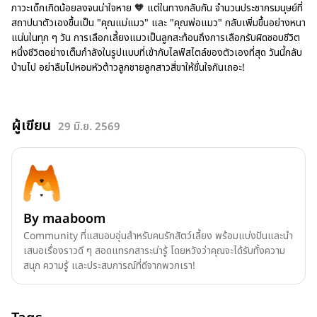
ภาวะเด็กเกิดน้อยลงจนน่าใจหาย 🧡 แต่ในทางกลับกัน จำนวนประชากรมนุษย์ที่
สถาปนาตัวเองขึ้นเป็น "คุณแม่แมว" และ "คุณพ่อแมว" กลับเพิ่มขึ้นอย่างหนา
แน่นในทุก ๆ วัน การเลือกเลี้ยงแมวเป็นลูกสะท้อนถึงการเลือกรับผิดชอบชีวิต
หนึ่งชีวิตอย่างเต็มกำลังในรูปแบบที่เข้ากับไลฟ์สไตล์ของตัวเองที่สุด วันนี้กลับ
บ้านไป อย่าลืมไปหอมหัวต้าวลูกชายลูกสาวสี่ขาให้ชื่นใจกันเถอะ!
ผู้เขียน
29 มิ.ย. 2569
By
maaboom
Community ที่แสนอบอุ่นสำหรับคนรักสัตว์เลี้ยง พร้อมแบ่งปันและนำ
เสนอเรื่องราวดี ๆ สอดแทรกสาระน่ารู้ โดยหวังว่าคุณจะได้รับทั้งความ
สนุก ความรู้ และประสบการณ์ที่ดีจากพวกเรา!