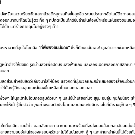
)
สุนัขหรือแมวเครียดจัดและกลัวสติหลุดจนถึงขั้นสุดขีด ระบบประสาทอัตโนมัติจะตอบ
อกมาทันทีโดยไม่รู้ตัว ทั้ง ๆ ที่ปกติเป็นเด็กดีขับถ่ายในห้องน้ำหรือแผ่นรองซับเสมอ 
ด้ดื้อ แต่ร่างกายคุมไม่อยู่จริงๆ ค๊าา
ะมองหามากที่สุดในโลกคือ
"ที่พึ่งพิงอันมั่นคง"
ซึ่งก็คือนุดนั่นเอง! นุดสามารถช่วยเหลือ
ูหน้าต่างให้มิดชิด รูดม่านลงเพื่อปิดบังแสงฟ้าแลบ และลองเปิดเพลงคลาสสิกเบา ๆ
างนอก
บสัดส่วนสำหรับสัตว์เลี้ยงมาใส่ให้น้อง แรงกดที่นุ่มนวลและสม่ำเสมอของเสื้อจะช่วยกร
ห้น้องรู้สึกอบอุ่นและมั่นคงขึ้นเหมือนโดนกอดตลอดเวลา
ึ่งพา ให้นุดเข้าไปโอบกอดลูบตัวเบา ๆ และใช้น้ำเสียงที่นิ่ง สุขุม อบอุ่น คุยกับน้อง (ห้
อกให้เค้ารู้สึกตัวว่าทุกอย่างรอบตัวยังโอเคและปลอดภัยดีตราบใดที่มีเราอยู่ข้าง ๆ 
าบใดที่นุดมีความเข้าใจ คอยสังเกตภาษากาย และพร้อมที่จะส่งมอบอ้อมกอดอันอบอุ่นเป
พังทลายความอบอุ่นในใจของครอบครัวเราไม่ได้แน่นอนค่ะ สู้ ๆ และผ่านหน้าฝนนี้ไปด้วยก