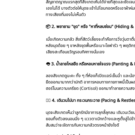
สัญชาตญาณแรกสุดที่สังเกตเห็นได้ง่ายที่สุดและชัดเจนม
เองไม่ได้ บางตัวต่อให้นุดจะเข้าไปโอบกอดหรือเอาผ้าห่
ทางเสียงที่มองไม่เห็นตัว
📦 2. พยายาม "ขุด" หรือ "หาที่หลบซ่อน" (Hiding 
เมื่อเกิดความกลัว สิ่งที่สัตว์เลี้ยงจะทำคือการวิ่งวุ่นตาต
หลังนุดต้อย ๆ ขาหลังขุดพื้นหรือเบาะโซฟารัว ๆ พฤติ
เสียงสะเทือนขวัญรอบทิศทางนั่นเอง
👅 3. น้ำลายไหลยืด หรือหอบหายใจแรง (Panting &
ลองสังเกตดูนะคะ ทั้ง ๆ ที่ห้องก็เปิดแอร์เย็นฉ่ำ และน้อ
ยืดออกมามากกว่าปกติ อาการหอบทางกายภาพนี้เป็นผลมาจ
ฮอร์โมนความเครียด (Cortisol) ออกมาทำลายความสง
🚶‍♂️ 4. เดินวนไปมา กระวนกระวาย (Pacing & Restl
นุดจะสังเกตเห็นว่าลูกรักมีอาการลุกลี้ลุกลน เดินวนเวียน
ยอมทิ้งตัวลงนอนนิ่ง ๆ แววตาเบิกกว้างและหูตั้งลู่ไปข
สับสนว่าจะจัดการกับความกลัวตรงหน้ายังไงดี