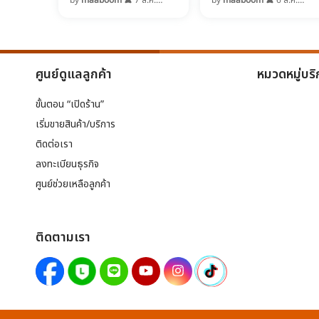
เห็นคาเฟ่แมวและเกาะแมวเต็ม
คนมักพาเข้าห้องน้ำจับอาบน้ำ
2569
2569
ไปหมด แต่จริง ๆ แล้ว อันดับ
ทันที แต่รู้หรือไม่ว่าการอาบน้ำ
1 คือ สหรัฐอเมริกา!
บ่อยเกินไปส่งผลเสียต่อ
สุขภาพผิวหนังและเส้นขน
มากกว่าที่คิด!
ศูนย์ดูแลลูกค้า
หมวดหมู่บริ
ขั้นตอน “เปิดร้าน”
เริ่มขายสินค้า/บริการ
ติดต่อเรา
ลงทะเบียนธุรกิจ
ศูนย์ช่วยเหลือลูกค้า
ติดตามเรา