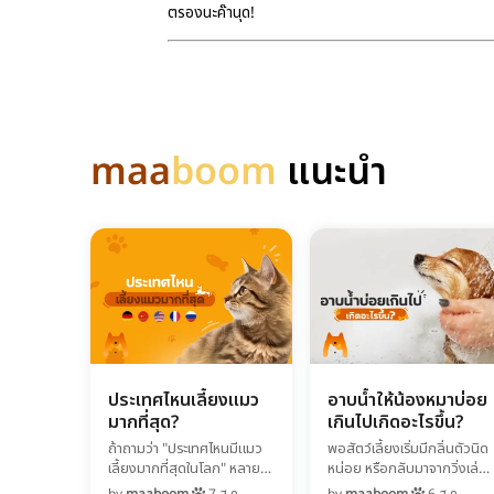
ตรองนะค๊านุด!
maa
boom
แนะนำ
ประเทศไหนเลี้ยงแมว
อาบน้ำให้น้องหมาบ่อย
มากที่สุด?
เกินไปเกิดอะไรขึ้น?
ถ้าถามว่า "ประเทศไหนมีแมว
พอสัตว์เลี้ยงเริ่มมีกลิ่นตัวนิด
เลี้ยงมากที่สุดในโลก" หลาย
หน่อย หรือกลับมาจากวิ่งเล่น
คนอาจตอบว่า "ญี่ปุ่น" เพราะ
นอกบ้านแล้วเลอะเทอะ หลาย
by
maaboom
7 ส.ค.
by
maaboom
6 ส.ค.