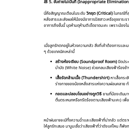
💩 5. ขับถ่ายไม่เป็นที่ (Inappropriate Elimination
นี่คือสัญญาณเตือนในระดับ
วิกฤต (Critical)
ในกรณีที่
หลั่งสารและส่งผลให้น้องมีอาการปัสสาวะหรืออุจจาระราดอ
อาการถึงขั้นนี้ นุดห้ามดุห้ามตีเด็ดขาดนะคะ เพราะน้องไม่ไ
เมื่อลูกรักตกอยู่ในห้วงความกลัว สิ่งที่เค้าต้องการแล
ๆ ด้วยเทคนิคเหล่านี้
สร้างห้องเงียบ (Soundproof Room)
ปิดประต
บำบัด (White Noise) ช่วยกลบเสียงฟ้าร้องข้
เสื้อรัดกล้ามเนื้อ (Thundershirt)
หาเสื้อกระชั
ร่างกายของน้องหลั่งสารแห่งความผ่อนคลาย ทำใ
กอดและปลอบโยนอย่างถูกวิธี
ยามที่น้องเดินมาพ
ตื่นตระหนกหรือกรีดร้องตามเสียงฟ้านะคะ) เพื่อบ
หน้าฝนอาจจะมีทั้งความฉ่ำและเสียงฟ้าที่น่ากลัว แต่ตร
ให้ลูกรักเสมอ มาบูมเชื่อว่าเสียงฟ้าที่ว่าดังแค่ไหน ก็