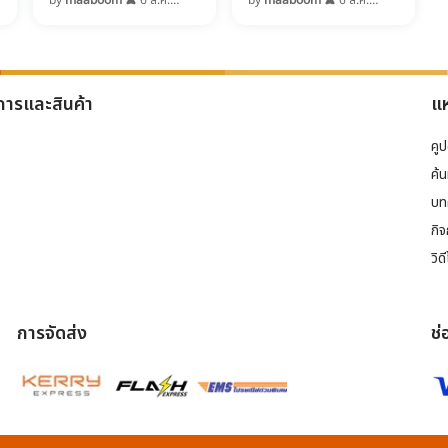
เซอร์แลนด์ ซึ่งมักถูกยกให้เป็น
ขยะกระจัดกระจาย หรือรองเท้า
2569
2569
หนึ่งในประเทศที่มีกฎหมาย
คู่โปรดถูกแทะจนไม่เหลือชิ้นดี
คุ้มครองสัตว์เข้มงวดที่สุดใน
แล้วการซื้อของเล่นมาให้น้อง
โลก
เล่น จะช่วยลดพฤติกรรม
ทำลายล้างได้จริงมั้ย?
การและสินค้า
แห
คู
ค้
บท
กิ
วิด
การจัดส่ง
ช่