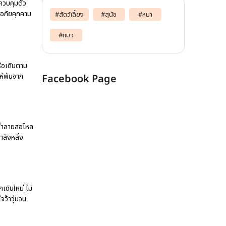
ควบคุมตัว
จอภัยคุกคาม
#
สัตว์เลี้ยง
#
สุนัข
#
หมา
#
แมว
หรือเดินตาม
ห้พ้นจาก
Facebook Page
มีน้ำลายสอไหล
ลังหลั่ง
เดินใหม่ ไม่
จว้าวุ่นจน