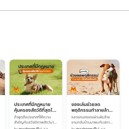
ประเทศที่มีกฎหมาย
ของเล่นช่วยลด
คุ้มครองสัตว์ดีที่สุดใน
พฤติกรรมทำลายล้าง
โลก!
ได้จริงหรือเปล่า
ถ้าพูดถึงประเทศที่ให้ความ
หลายคนคงเคยผ่านฝันร้าย
สำคัญกับสวัสดิภาพสัตว์มาก
ยามกลับบ้านมาพบกับสภาพ
ที่สุด หลายคนอาจนึกถึง สวิต
ขาโต๊ะพังยับ ขอบโซฟาหลุดลุ่ย
by
maaboom
6 ส.ค.
by
maaboom
6 ส.ค.