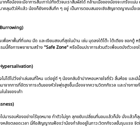
ากคือน้องจะมีอาการสั่นเทาไปทั้งตัวจนเราสัมผัสได้ กล้ามเนื้อของน้องจะเกร็งแน่น 
มมาคลุมตัวให้แล้ว น้องก็ยังคงสั่นกึก ๆ อยู่ เป็นการตอบสนองเชิงสัญชาตญาณเมื่อเ
& Burrowing)
ื่นเพื่อหาพื้นที่ที่แคบ มืด และเงียบสงบที่สุดในบ้าน เช่น มุดลงใต้โต๊ะ ใต้เตียง ซอกตู้ 
กรรมนี้คือการพยายามสร้าง
"Safe Zone"
หรือป้อมปราการส่วนตัวเพื่อบดบังตัวเองใ
 Hypersalivation)
งไม่ได้ไปวิ่งซ่าเล่นซนที่ไหน แต่อยู่ดี ๆ น้องกลับอ้าปากหอบหายใจถี่รัว ลิ้นห้อย และ
ากการที่อัตราการเต้นของหัวใจพุ่งสูงขึ้นเนื่องจากความวิตกกังวล และร่างกายกำ
บในใจของเค้า
essness)
ไปมารอบห้องอย่างไร้จุดหมาย ทำตัวไม่ถูก ลุกขยับเปลี่ยนที่นอนแล้วก็นั่ง นั่งแล้วก็ลุก
้างหลังตลอดเวลา นี่คือสัญญาณฟ้องว่าน้องกำลังอยู่ในภาวะวิตกกังวลขั้นรุนแรง จิตใ