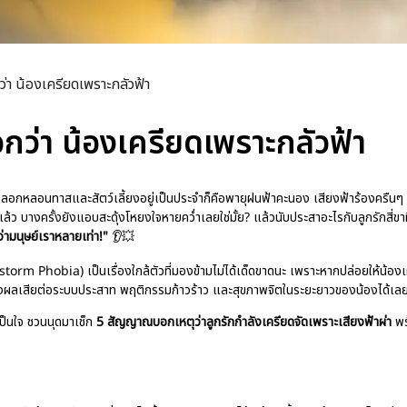
า น้องเครียดเพราะกลัวฟ้า
ว่า น้องเครียดเพราะกลัวฟ้า
ามมาหลอกหลอนทาสและสัตว์เลี้ยงอยู่เป็นประจำก็คือพายุฝนฟ้าคะนอง เสียงฟ้าร้องครืนๆ
่แล้ว บางครั้งยังแอบสะดุ้งโหยงใจหายคว่ำเลยใช่มั้ย? แล้วนับประสาอะไรกับลูกรักสี่ขา
่ามนุษย์เราหลายเท่า!"
👂💥
orm Phobia) เป็นเรื่องใกล้ตัวที่มองข้ามไม่ได้เด็ดขาดนะ เพราะหากปล่อยให้น้อ
จะส่งผลเสียต่อระบบประสาท พฤติกรรมก้าวร้าว และสุขภาพจิตในระยะยาวของน้องได้เลย
เป็นใจ ชวนนุดมาเช็ก
5 สัญญาณบอกเหตุว่าลูกรักกำลังเครียดจัดเพราะเสียงฟ้าผ่า
พร้